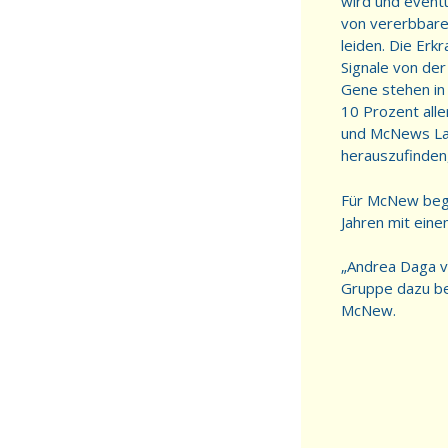
wird und event
von vererbbare
leiden. Die Er
Signale von der
Gene stehen in
10 Prozent alle
und McNews Labo
herauszufinden,
Für McNew bega
Jahren mit eine
„Andrea Daga vo
Gruppe dazu be
McNew.