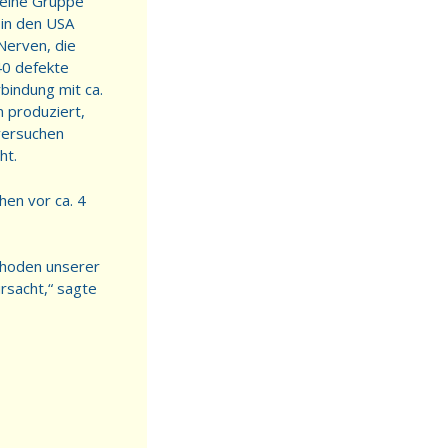
 eine Gruppe
 in den USA
Nerven, die
40 defekte
bindung mit ca.
n produziert,
versuchen
ht.
en vor ca. 4
ethoden unserer
rsacht,“ sagte