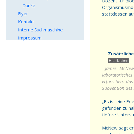
Dozent für Bioc
Danke
Organismusmodel
Flyer
stattdessen auf
Kontakt
Interne Suchmaschine
Impressum
Zusätzliche
James McNew,
laboratorisches
erforschen, das
Subvention des 
„Es ist eine Er
gefunden zu hab
tiefere Untersu
McNew sagt er 