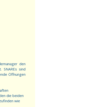
ademanager den
t. SNAREs sind
hende Öffnungen
aften
den die beiden
zufinden wie