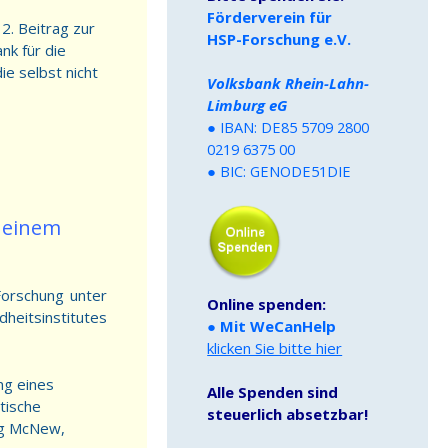
Förderverein für
2. Beitrag zur
HSP-Forschung e.V.
nk für die
ie selbst nicht
Volksbank Rhein-Lahn-
Limburg eG
●
IBAN: DE85 5709 2800
0219 6375 00
●
BIC: GENODE51DIE
u einem
Forschung unter
Online spenden:
dheitsinstitutes
●
Mit WeCanHelp
klicken Sie bitte hier
ng eines
Alle Spenden sind
tische
steuerlich absetzbar!
ng McNew,