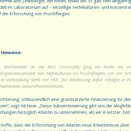
hemie und Zellbiologie, ein hohes Risiko ein. Er gab sein langjähri
l im Laboratorium auf – einzellige Hefekulturen- und konzentrie
 die Erforschung von Fruchtfliegen.
 Hinweise:
 Biochemiker an der Rice Universität, ging ein Risiko ein u
 Organismusmodel von Hefekulturen zu Fruchtfliegen, um ein Sch
 in Verbindung steht mit HSP. Die Belohnung dafür erfolgte in 
Nationalen Gesundheitsinstitutes.
leichterung, schlussendlich eine grundsätzliche Finanzierung für d
en“, sagt McNew. „Diese Subventionierung gibt uns die Möglichke
chungen bezüglich Atlastin zu unternehmen, als wir in letzter Zeit
hoffe, dass die Erforschung von Atlastin neue Erkenntnisse über