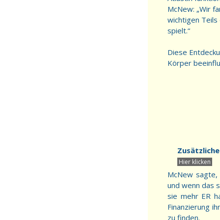
McNew: „Wir fan
wichtigen Teil
spielt.“
Diese Entdeckun
Körper beeinflu
Zusätzliche
McNew sagte, d
und wenn das s
sie mehr ER h
Finanzierung i
zu finden.