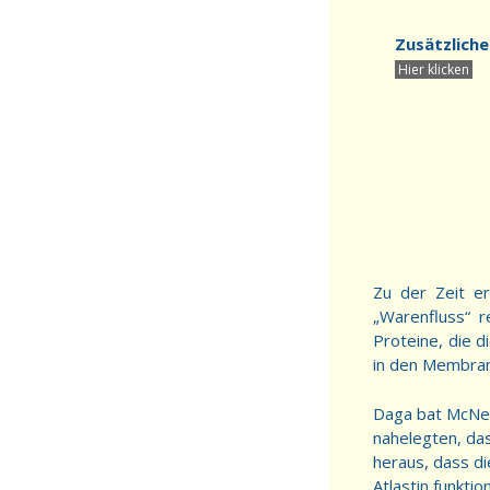
Zusätzliche
Zu der Zeit e
„Warenfluss“ 
Proteine, die 
in den Membran
Daga bat McNew 
nahelegten, da
heraus, dass d
Atlastin funktion