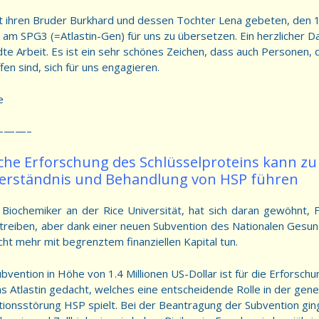
t ihren Bruder Burkhard und dessen Tochter Lena gebeten, den 1
m SPG3 (=Atlastin-Gen) für uns zu übersetzen. Ein herzlicher Da
e Arbeit. Es ist ein sehr schönes Zeichen, dass auch Personen, d
en sind, sich für uns engagieren.
e
——–
che Erforschung des Schlüsselproteins kann z
erständnis und Behandlung von HSP führen
iochemiker an der Rice Universität, hat sich daran gewöhnt, 
treiben, aber dank einer neuen Subvention des Nationalen Gesun
cht mehr mit begrenztem finanziellen Kapital tun.
ubvention in Höhe von 1.4 Millionen US-Dollar ist für die Erforschu
 Atlastin gedacht, welches eine entscheidende Rolle in der gene
tionsstörung HSP spielt. Bei der Beantragung der Subvention gi