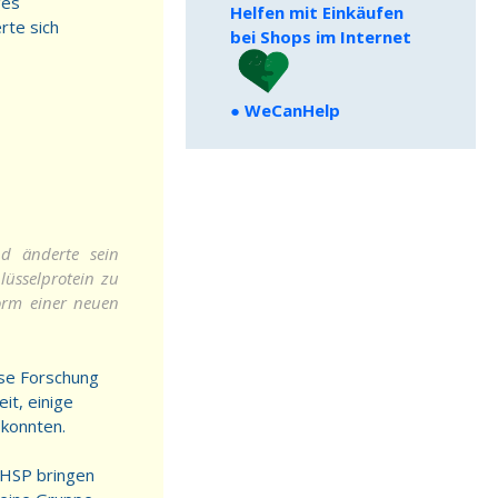
ges
Helfen mit Einkäufen
rte sich
bei Shops im Internet
●
WeCanHelp
nd änderte sein
lüsselprotein zu
Form einer neuen
iese Forschung
it, einige
 konnten.
 HSP bringen