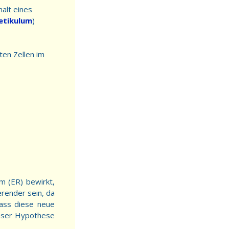
halt eines
etikulum
)
ten Zellen im
m (ER) bewirkt,
render sein, da
ass diese neue
ieser Hypothese