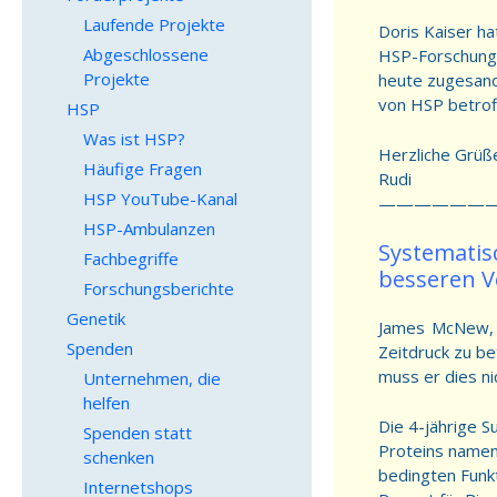
Laufende Projekte
Doris Kaiser ha
Abgeschlossene
HSP-Forschung a
Projekte
heute zugesandt
von HSP betroff
HSP
Was ist HSP?
Herzliche Grüß
Häufige Fragen
Rudi
HSP YouTube-Kanal
———————
HSP-Ambulanzen
Systematis
Fachbegriffe
besseren V
Forschungsberichte
Genetik
James McNew, B
Spenden
Zeitdruck zu be
muss er dies ni
Unternehmen, die
helfen
Die 4-jährige S
Spenden statt
Proteins namens
schenken
bedingten Funk
Internetshops