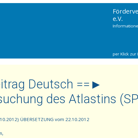
Förderv
e.V.
Informatione
per Klick zur 
eitrag Deutsch ==►
suchung des Atlastins (S
09.10.2012) ÜBERSETZUNG vom 22.10.2012
n,