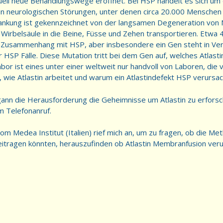
uell neue Behandlungswege eröffnet. Bei HSP handelt es sich um
n neurologischen Störungen, unter denen circa 20.000 Menschen
krankung ist gekennzeichnet von der langsamen Degeneration von 
 Wirbelsäule in die Beine, Füsse und Zehen transportieren. Etwa 
 Zusammenhang mit HSP, aber insbesondere ein Gen steht in Ver
r HSP Fälle. Diese Mutation tritt bei dem Gen auf, welches Atlasti
r ist eines unter einer weltweit nur handvoll von Laboren, die 
 wie Atlastin arbeitet und warum ein Atlastindefekt HSP verursac
nn die Herausforderung die Geheimnisse um Atlastin zu erforsch
m Telefonanruf.
m Medea Institut (Italien) rief mich an, um zu fragen, ob die M
itragen könnten, herauszufinden ob Atlastin Membranfusion veru